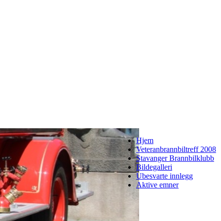
Hjem
Veteranbrannbiltreff 2008
Stavanger Brannbilklubb
Bildegalleri
Ubesvarte innlegg
Aktive emner