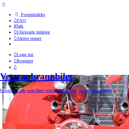
Forumindeks
FAQ
Søk
Ubesvarte innlegg
Aktive emner
Logg inn
Registrer
Veteranbrannbiler
Forum for alle som liker veteranbrannbiler, og nye brannbiler.