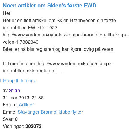
Noen artikler om Skien's første FWD
Hei
Her er en flott artikkel om Skien Brannvesen sin første
brannbil en FWD fra 1927
http://www.varden.no/nyheter/stompa-brannbilen-tilbake-pa-
veien-1.7832843
Bilen er nå blitt registrert og kan kjøre lovlig på veien.
Litt mer info her: http://www.varden.no/kultur/stompa-
brannbilen-skinner-igjen-1 ...
Hopp til innlegg
av
Stian
31 mar 2013, 21:58
Forum:
Artikler
Emne:
Stavanger Brannbilklubb flytter
Svar:
0
Visninger:
203073