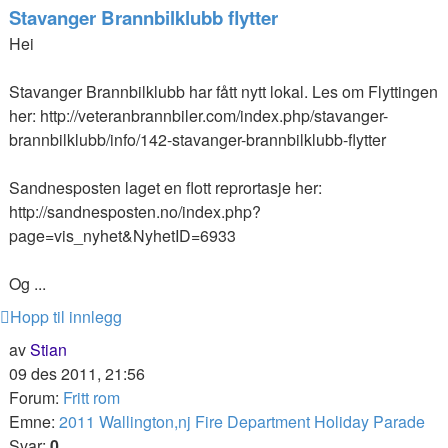
Stavanger Brannbilklubb flytter
Hei
Stavanger Brannbilklubb har fått nytt lokal. Les om Flyttingen
her: http://veteranbrannbiler.com/index.php/stavanger-
brannbilklubb/info/142-stavanger-brannbilklubb-flytter
Sandnesposten laget en flott reprortasje her:
http://sandnesposten.no/index.php?
page=vis_nyhet&NyhetID=6933
Og ...
Hopp til innlegg
av
Stian
09 des 2011, 21:56
Forum:
Fritt rom
Emne:
2011 Wallington,nj Fire Department Holiday Parade
Svar:
0