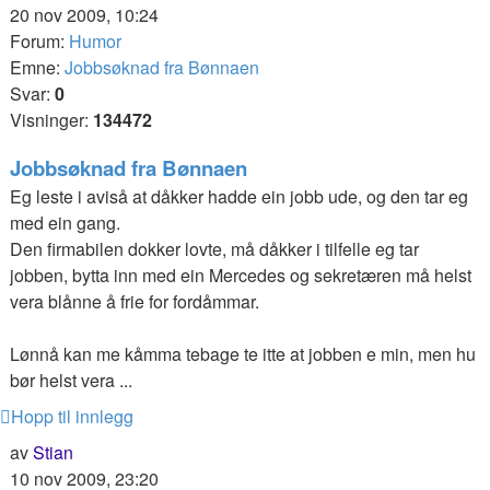
20 nov 2009, 10:24
Forum:
Humor
Emne:
Jobbsøknad fra Bønnaen
Svar:
0
Visninger:
134472
Jobbsøknad fra Bønnaen
Eg leste i aviså at dåkker hadde ein jobb ude, og den tar eg
med ein gang.
Den firmabilen dokker lovte, må dåkker i tilfelle eg tar
jobben, bytta inn med ein Mercedes og sekretæren må helst
vera blånne å frie for fordåmmar.
Lønnå kan me kåmma tebage te itte at jobben e min, men hu
bør helst vera ...
Hopp til innlegg
av
Stian
10 nov 2009, 23:20