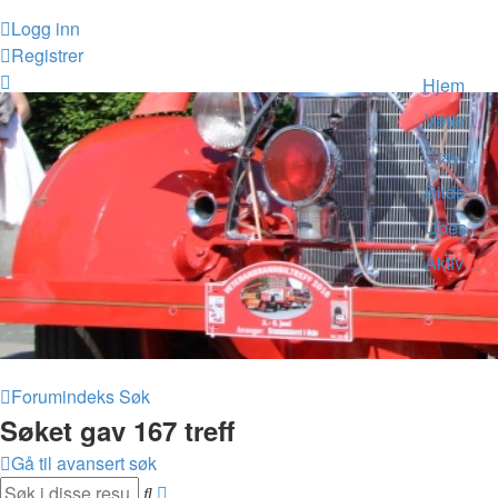
Logg inn
Registrer
Hjem
Veteranbrannbiltreff 2008
Stavanger Brannbilklubb
Bildegalleri
Ubesvarte innlegg
Aktive emner
Forumindeks
Søk
Søket gav 167 treff
Gå til avansert søk
Avansert
Søk