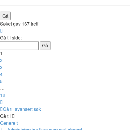
Søket gav 167 treff
Side
1
Gå til side:
av
12
1
2
3
4
5
…
12
Neste
Gå til avansert søk
Gå til
Generelt
↳ Administrasjon [kun svar-muligheter]