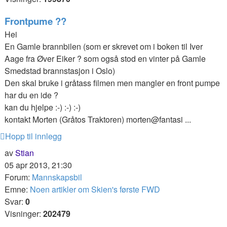
Frontpume ??
Hei
En Gamle brannbilen (som er skrevet om i boken til Iver
Aage fra Øver Eiker ? som også stod en vinter på Gamle
Smedstad brannstasjon i Oslo)
Den skal bruke i gråtass filmen men mangler en front pumpe
har du en ide ?
kan du hjelpe :-) :-) :-)
kontakt Morten (Gråtos Traktoren) morten@fantasi ...
Hopp til innlegg
av
Stian
05 apr 2013, 21:30
Forum:
Mannskapsbil
Emne:
Noen artikler om Skien's første FWD
Svar:
0
Visninger:
202479