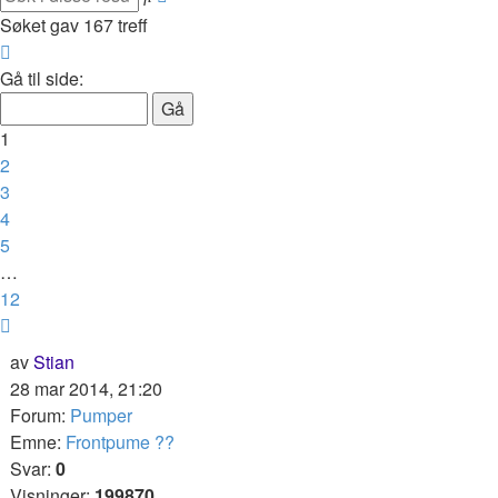
søk
Søket gav 167 treff
Side
1
Gå til side:
av
12
1
2
3
4
5
…
12
Neste
av
Stian
28 mar 2014, 21:20
Forum:
Pumper
Emne:
Frontpume ??
Svar:
0
Visninger:
199870