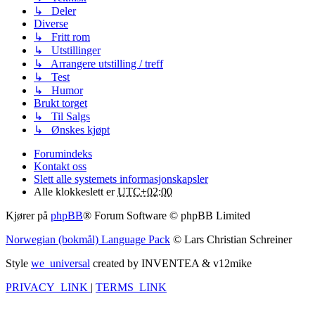
↳ Deler
Diverse
↳ Fritt rom
↳ Utstillinger
↳ Arrangere utstilling / treff
↳ Test
↳ Humor
Brukt torget
↳ Til Salgs
↳ Ønskes kjøpt
Forumindeks
Kontakt oss
Slett alle systemets informasjonskapsler
Alle klokkeslett er
UTC+02:00
Kjører på
phpBB
® Forum Software © phpBB Limited
Norwegian (bokmål) Language Pack
© Lars Christian Schreiner
Style
we_universal
created by INVENTEA & v12mike
PRIVACY_LINK
|
TERMS_LINK