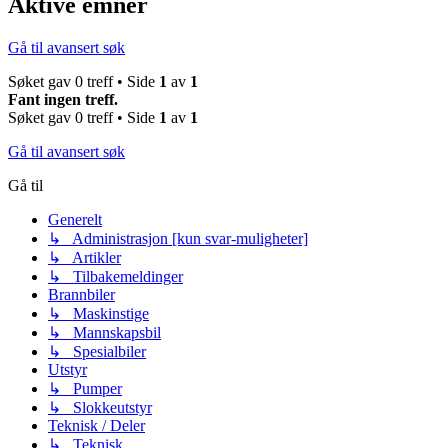
Aktive emner
Gå til avansert søk
Søket gav 0 treff • Side
1
av
1
Fant ingen treff.
Søket gav 0 treff • Side
1
av
1
Gå til avansert søk
Gå til
Generelt
↳ Administrasjon [kun svar-muligheter]
↳ Artikler
↳ Tilbakemeldinger
Brannbiler
↳ Maskinstige
↳ Mannskapsbil
↳ Spesialbiler
Utstyr
↳ Pumper
↳ Slokkeutstyr
Teknisk / Deler
↳ Teknisk