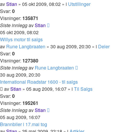
av
Stian
»
05 okt 2009, 08:02
» i
Utstillinger
Svar:
0
Visninger:
135871
Siste innlegg
av
Stian
05 okt 2009, 08:02
Willys motor til salgs
av
Rune Langbraaten
»
30 aug 2009, 20:30
» i
Deler
Svar:
0
Visninger:
127380
Siste innlegg
av
Rune Langbraaten
30 aug 2009, 20:30
International Roadstar 1600 - til salgs
av
Stian
»
05 aug 2009, 16:07
» i
Til Salgs
Svar:
0
Visninger:
195261
Siste innlegg
av
Stian
05 aug 2009, 16:07
Brannbiler i 17.mai tog
av
Stian
»
25 mai 2009, 22:18
» i
Artikler