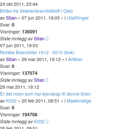
24 okt 2011, 23:44
Bilder fra Veteranbrannbiltreff i Oslo
av
Stian
»
07 jun 2011, 19:03
» i
Utstillinger
Svar:
0
Visninger:
136091
Siste innlegg
av
Stian
07 jun 2011, 19:03
Norske Brannbiler 1912 - 2010 (bok)
av
Stian
»
29 mai 2011, 19:12
» i
Artikler
Svar:
0
Visninger:
137074
Siste innlegg
av
Stian
29 mai 2011, 19:12
Er det noen som har kjenskap til denne bilen
av
Kit32
»
25 feb 2011, 08:51
» i
Maskinstige
Svar:
0
Visninger:
194706
Siste innlegg
av
Kit32
25 feb 2011, 08:51