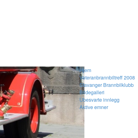
Hjem
Veteranbrannbiltreff 2008
Stavanger Brannbilklubb
Bildegalleri
Ubesvarte innlegg
Aktive emner