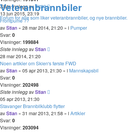
Veteranbrannbiler
Siste innlegg
av
Kit32
13 jun 2015, 23:19
Forum for alle som liker veteranbrannbiler, og nye brannbiler.
Frontpume ??
av
Stian
»
28 mar 2014, 21:20
» i
Pumper
Svar:
0
Visninger:
199884
Siste innlegg
av
Stian
28 mar 2014, 21:20
Noen artikler om Skien's første FWD
av
Stian
»
05 apr 2013, 21:30
» i
Mannskapsbil
Svar:
0
Visninger:
202498
Siste innlegg
av
Stian
05 apr 2013, 21:30
Stavanger Brannbilklubb flytter
av
Stian
»
31 mar 2013, 21:58
» i
Artikler
Svar:
0
Visninger:
203094