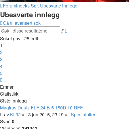
Forumindeks
Søk
Ubesvarte innlegg
Ubesvarte innlegg
Gå til avansert søk
Avansert
Søk
søk
Søket gav 125 treff
1
2
3
4
5
Neste
Emner
Statistikk
Siste innlegg
Magirus Deutz FLF 24 B-5 150D 10 RFF
av
Kit32
»
13 jun 2015, 23:19
» i
Spesialbiler
Svar:
0
Visninger:
191341