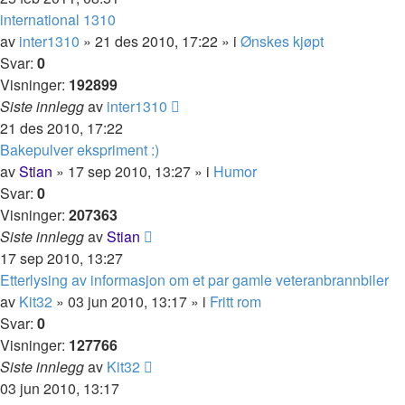
international 1310
av
inter1310
»
21 des 2010, 17:22
» i
Ønskes kjøpt
Svar:
0
Visninger:
192899
Siste innlegg
av
inter1310
21 des 2010, 17:22
Bakepulver ekspriment :)
av
Stian
»
17 sep 2010, 13:27
» i
Humor
Svar:
0
Visninger:
207363
Siste innlegg
av
Stian
17 sep 2010, 13:27
Etterlysing av informasjon om et par gamle veteranbrannbiler
av
Kit32
»
03 jun 2010, 13:17
» i
Fritt rom
Svar:
0
Visninger:
127766
Siste innlegg
av
Kit32
03 jun 2010, 13:17