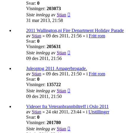
Svar:
0
Visninger:
203073
Siste innlegg
av
Stian
31 mar 2013, 21:58
2011 Wallington,nj Fire Department Holiday Parade
av
Stian
»
09 des 2011, 21:56
» i
Fritt rom
Svar:
0
Visninger:
205631
Siste innlegg
av
Stian
09 des 2011, 21:56
Juleoptog 2011 Amagerbrogade.
av
Stian
»
09 des 2011, 21:50
» i
Fritt rom
Svar:
0
Visninger:
135722
Siste innlegg
av
Stian
09 des 2011, 21:50
Videoer fra Veteranbrannbiltreff i Oslo 2011
av
Stian
»
24 okt 2011, 23:44
» i
Utstillinger
Svar:
0
Visninger:
201780
Siste innlegg
av
Stian