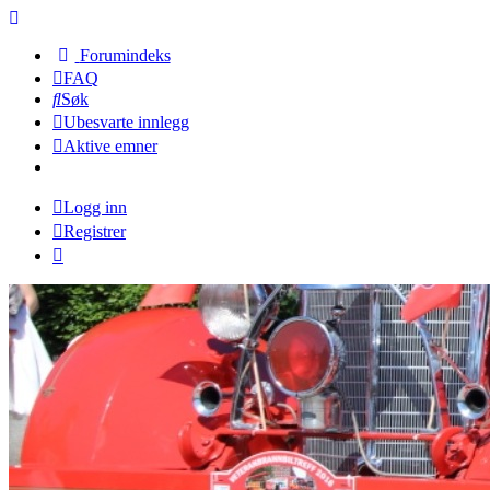
Forumindeks
FAQ
Søk
Ubesvarte innlegg
Aktive emner
Logg inn
Registrer