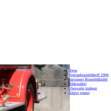
Hjem
Veteranbrannbiltreff 2008
Stavanger Brannbilklubb
Bildegalleri
Ubesvarte innlegg
Aktive emner