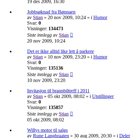
19 des 2009, 16:30
Jobbsøknad fra Bønnaen
av
Stian
»
20 nov 2009, 10:24
» i
Humor
Svar:
0
Visninger:
134473
Siste innlegg
av
Stian
20 nov 2009, 10:24
Det er ikke alltid like lett å parkere
av
Stian
»
10 nov 2009, 23:20
» i
Humor
Svar:
0
Visninger:
135136
Siste innlegg
av
Stian
10 nov 2009, 23:20
Invitasjon til brannbiltreff i 2011
av
Stian
»
05 okt 2009, 08:02
» i
Utstillinger
Svar:
0
Visninger:
135857
Siste innlegg
av
Stian
05 okt 2009, 08:02
Willys motor til salgs
av
Rune Langbraaten
»
30 aug 2009, 20:30
» i
Deler