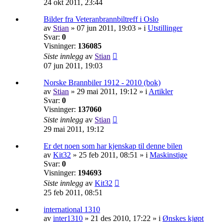
24 okt 2011, 23:44
Bilder fra Veteranbrannbiltreff i Oslo
av
Stian
»
07 jun 2011, 19:03
» i
Utstillinger
Svar:
0
Visninger:
136085
Siste innlegg
av
Stian
07 jun 2011, 19:03
Norske Brannbiler 1912 - 2010 (bok)
av
Stian
»
29 mai 2011, 19:12
» i
Artikler
Svar:
0
Visninger:
137060
Siste innlegg
av
Stian
29 mai 2011, 19:12
Er det noen som har kjenskap til denne bilen
av
Kit32
»
25 feb 2011, 08:51
» i
Maskinstige
Svar:
0
Visninger:
194693
Siste innlegg
av
Kit32
25 feb 2011, 08:51
international 1310
av
inter1310
»
21 des 2010, 17:22
» i
Ønskes kjøpt