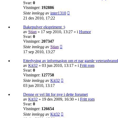
Svar:
0
Visninger:
192886
Siste innlegg
av
inter1310
21 des 2010, 17:22
Bakepulver ekspriment :)
av
Stian
»
17 sep 2010, 13:27
» i
Humor
Svar:
0
Visninger:
207347
Siste innlegg
av
Stian
17 sep 2010, 13:27
Etterlysing av informasjon om et par gamle veteranbrannb
av
Kit32
»
03 jun 2010, 13:17
» i
Fritt rom
Svar:
0
Visninger:
127758
Siste innlegg
av
Kit32
03 jun 2010, 13:17
Denne er vel litt for nye i dette forumet
av
Kit32
»
19 des 2009, 16:30
» i
Fritt rom
Svar:
0
Visninger:
126654
Siste innlegg
av
Kit32