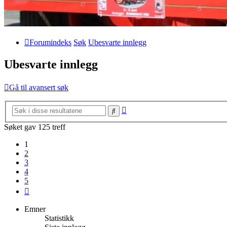
Forumindeks
Søk
Ubesvarte innlegg
Ubesvarte innlegg
Gå til avansert søk
Avansert
Søk
søk
Søket gav 125 treff
1
2
3
4
5
Neste
Emner
Statistikk