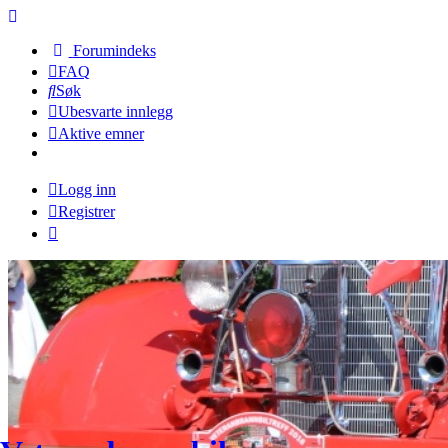
Forumindeks
FAQ
Søk
Ubesvarte innlegg
Aktive emner
Logg inn
Registrer