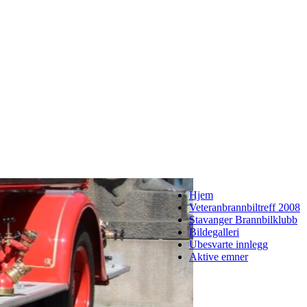
Hjem
Veteranbrannbiltreff 2008
Stavanger Brannbilklubb
Bildegalleri
Ubesvarte innlegg
Aktive emner