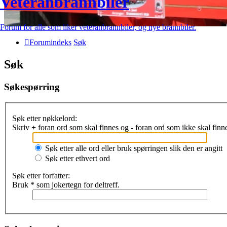
Veteranbrannbiler
Forum for alle som liker veteranbrannbiler, og nye brannbiler.
Forumindeks
Søk
Søk
Søkespørring
Søk etter nøkkelord:
Skriv
+
foran ord som skal finnes og
-
foran ord som ikke skal finne
Søk etter alle ord eller bruk spørringen slik den er angitt
Søk etter ethvert ord
Søk etter forfatter:
Bruk * som jokertegn for deltreff.