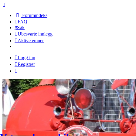
Forumindeks
FAQ
Søk
Ubesvarte innlegg
Aktive emner
Logg inn
Registrer