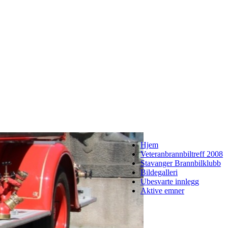
Hjem
Veteranbrannbiltreff 2008
Stavanger Brannbilklubb
Bildegalleri
Ubesvarte innlegg
Aktive emner