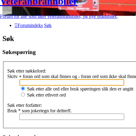
Veteranbrannbiler
Forum for alle som liker veteranbrannbiler, og nye brannbiler.
Forumindeks
Søk
Søk
Søkespørring
Søk etter nøkkelord:
Skriv
+
foran ord som skal finnes og
-
foran ord som ikke skal finne
Søk etter alle ord eller bruk spørringen slik den er angitt
Søk etter ethvert ord
Søk etter forfatter:
Bruk * som jokertegn for deltreff.