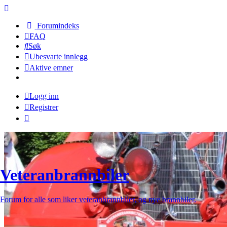
Forumindeks
FAQ
Søk
Ubesvarte innlegg
Aktive emner
Logg inn
Registrer
Veteranbrannbiler
Forum for alle som liker veteranbrannbiler, og nye brannbiler.