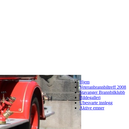
Hjem
Veteranbrannbiltreff 2008
Stavanger Brannbilklubb
Bildegalleri
Ubesvarte innlegg
Aktive emner