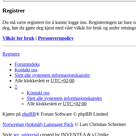
Registrer
Du må være registrert for å kunne logge inn. Registreringen tar bare noe
deg, bør du gjøre deg kjent med våre vilkår for bruk og andre retningsl
Vilkår for bruk
|
Personvernpolicy
Registrer
Forumindeks
Kontakt oss
Slett alle systemets informasjonskapsler
Alle klokkeslett er
UTC+02:00
Kontakt oss
Slett alle systemets informasjonskapsler
Alle klokkeslett er
UTC+02:00
Kjører på
phpBB
® Forum Software © phpBB Limited
Norwegian (bokmål) Language Pack
© Lars Christian Schreiner
Style
we_universal
created by INVENTEA & v12mike