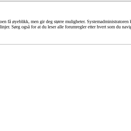
n få øyeblikk, men gir deg større muligheter. Systemadministratoren kan o
injer. Sørg også for at du leser alle forumregler etter hvert som du nav