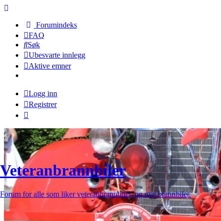
Forumindeks
FAQ
Søk
Ubesvarte innlegg
Aktive emner
Logg inn
Registrer
Veteranbrannbiler
Forum for alle som liker veteranbrannbiler, og nye brannbiler.