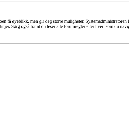
n få øyeblikk, men gir deg større muligheter. Systemadministratoren kan o
injer. Sørg også for at du leser alle forumregler etter hvert som du nav