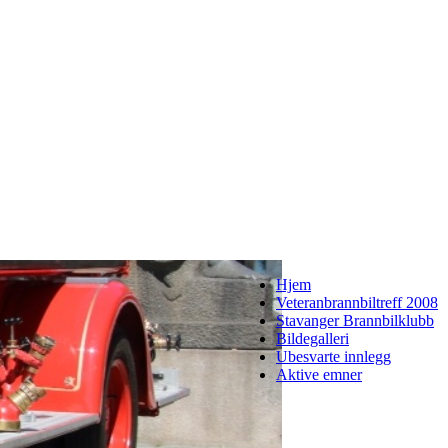
Hjem
Veteranbrannbiltreff 2008
Stavanger Brannbilklubb
Bildegalleri
Ubesvarte innlegg
Aktive emner