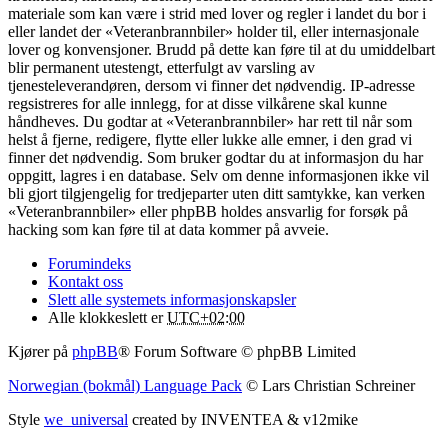
materiale som kan være i strid med lover og regler i landet du bor i
eller landet der «Veteranbrannbiler» holder til, eller internasjonale
lover og konvensjoner. Brudd på dette kan føre til at du umiddelbart
blir permanent utestengt, etterfulgt av varsling av
tjenesteleverandøren, dersom vi finner det nødvendig. IP-adresse
regsistreres for alle innlegg, for at disse vilkårene skal kunne
håndheves. Du godtar at «Veteranbrannbiler» har rett til når som
helst å fjerne, redigere, flytte eller lukke alle emner, i den grad vi
finner det nødvendig. Som bruker godtar du at informasjon du har
oppgitt, lagres i en database. Selv om denne informasjonen ikke vil
bli gjort tilgjengelig for tredjeparter uten ditt samtykke, kan verken
«Veteranbrannbiler» eller phpBB holdes ansvarlig for forsøk på
hacking som kan føre til at data kommer på avveie.
Forumindeks
Kontakt oss
Slett alle systemets informasjonskapsler
Alle klokkeslett er
UTC+02:00
Kjører på
phpBB
® Forum Software © phpBB Limited
Norwegian (bokmål) Language Pack
© Lars Christian Schreiner
Style
we_universal
created by INVENTEA & v12mike