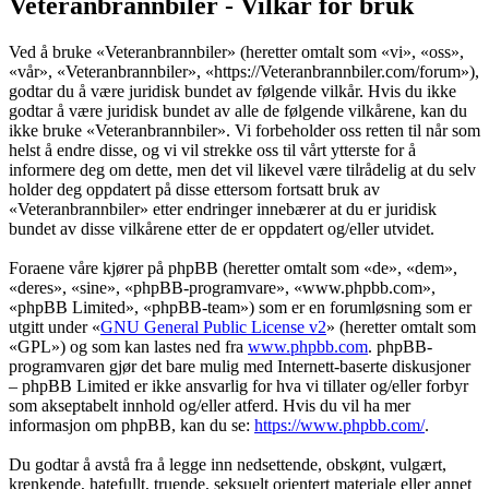
Veteranbrannbiler - Vilkår for bruk
Ved å bruke «Veteranbrannbiler» (heretter omtalt som «vi», «oss»,
«vår», «Veteranbrannbiler», «https://Veteranbrannbiler.com/forum»),
godtar du å være juridisk bundet av følgende vilkår. Hvis du ikke
godtar å være juridisk bundet av alle de følgende vilkårene, kan du
ikke bruke «Veteranbrannbiler». Vi forbeholder oss retten til når som
helst å endre disse, og vi vil strekke oss til vårt ytterste for å
informere deg om dette, men det vil likevel være tilrådelig at du selv
holder deg oppdatert på disse ettersom fortsatt bruk av
«Veteranbrannbiler» etter endringer innebærer at du er juridisk
bundet av disse vilkårene etter de er oppdatert og/eller utvidet.
Foraene våre kjører på phpBB (heretter omtalt som «de», «dem»,
«deres», «sine», «phpBB-programvare», «www.phpbb.com»,
«phpBB Limited», «phpBB-team») som er en forumløsning som er
utgitt under «
GNU General Public License v2
» (heretter omtalt som
«GPL») og som kan lastes ned fra
www.phpbb.com
. phpBB-
programvaren gjør det bare mulig med Internett-baserte diskusjoner
– phpBB Limited er ikke ansvarlig for hva vi tillater og/eller forbyr
som akseptabelt innhold og/eller atferd. Hvis du vil ha mer
informasjon om phpBB, kan du se:
https://www.phpbb.com/
.
Du godtar å avstå fra å legge inn nedsettende, obskønt, vulgært,
krenkende, hatefullt, truende, seksuelt orientert materiale eller annet