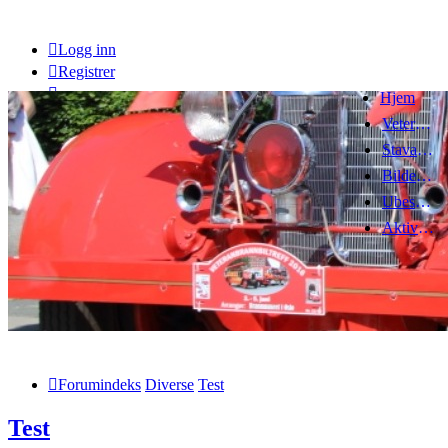
Logg inn
Registrer
Hjem
Veteranbrannbiltreff 2008
Stavanger Brannbilklubb
Bildegalleri
Ubesvarte innlegg
Aktive emner
Forumindeks
Diverse
Test
Test