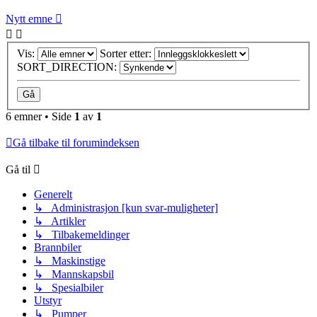
Nytt emne
Vis:
Sorter etter:
SORT_DIRECTION:
6 emner • Side
1
av
1
Gå tilbake til forumindeksen
Gå til
Generelt
↳ Administrasjon [kun svar-muligheter]
↳ Artikler
↳ Tilbakemeldinger
Brannbiler
↳ Maskinstige
↳ Mannskapsbil
↳ Spesialbiler
Utstyr
↳ Pumper