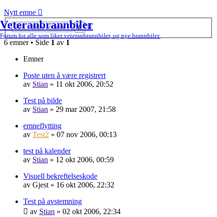
Nytt emne
Veteranbrannbiler
Avansert
Søk
søk
Forum for alle som liker veteranbrannbiler, og nye brannbiler.
6 emner • Side
1
av
1
Emner
Poste uten å være registrert
av
Stian
»
11 okt 2006, 20:52
Test på bilde
av
Stian
»
29 mar 2007, 21:58
emneflytting
av
Test2
»
07 nov 2006, 00:13
test på kalender
av
Stian
»
12 okt 2006, 00:59
Visuell bekreftelseskode
av
Gjest
»
16 okt 2006, 22:32
Test på avstemning
av
Stian
»
02 okt 2006, 22:34