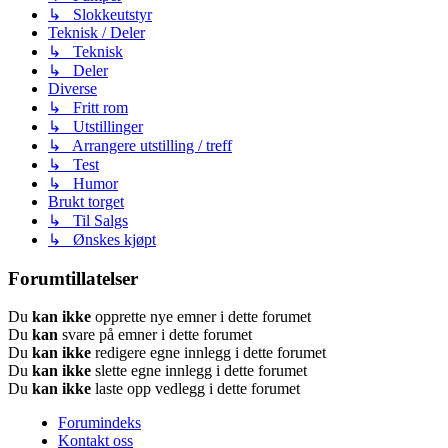
↳ Slokkeutstyr
Teknisk / Deler
↳ Teknisk
↳ Deler
Diverse
↳ Fritt rom
↳ Utstillinger
↳ Arrangere utstilling / treff
↳ Test
↳ Humor
Brukt torget
↳ Til Salgs
↳ Ønskes kjøpt
Forumtillatelser
Du
kan ikke
opprette nye emner i dette forumet
Du
kan
svare på emner i dette forumet
Du
kan ikke
redigere egne innlegg i dette forumet
Du
kan ikke
slette egne innlegg i dette forumet
Du
kan ikke
laste opp vedlegg i dette forumet
Forumindeks
Kontakt oss