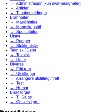
↳ Administrasjon [kun svar-muligheter]
↳ Artikler
↳ Tilbakemeldinger
Brannbiler
↳ Maskinstige
↳ Mannskapsbil
↳ Spesialbiler
Utstyr
↳ Pumper
↳ Slokkeutstyr
Teknisk / Deler
↳ Teknisk
↳ Deler
Diverse
↳ Fritt rom
↳ Utstillinger
↳ Arrangere utstilling / treff
↳ Test
↳ Humor
Brukt torget
↳ Til Salgs
↳ Ønskes kjøpt
Forumtillatelser