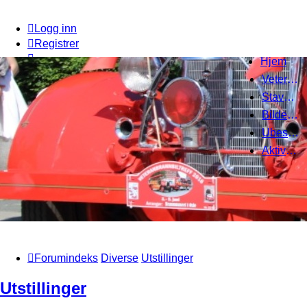
Logg inn
Registrer
Hjem
Veteranbrannbiltreff 2008
Stavanger Brannbilklubb
Bildegalleri
Ubesvarte innlegg
Aktive emner
Forumindeks
Diverse
Utstillinger
Utstillinger