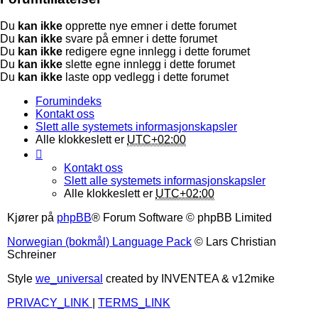
Du
kan ikke
opprette nye emner i dette forumet
Du
kan ikke
svare på emner i dette forumet
Du
kan ikke
redigere egne innlegg i dette forumet
Du
kan ikke
slette egne innlegg i dette forumet
Du
kan ikke
laste opp vedlegg i dette forumet
Forumindeks
Kontakt oss
Slett alle systemets informasjonskapsler
Alle klokkeslett er
UTC+02:00
Kontakt oss
Slett alle systemets informasjonskapsler
Alle klokkeslett er
UTC+02:00
Kjører på
phpBB
® Forum Software © phpBB Limited
Norwegian (bokmål) Language Pack
© Lars Christian
Schreiner
Style
we_universal
created by INVENTEA & v12mike
PRIVACY_LINK
|
TERMS_LINK