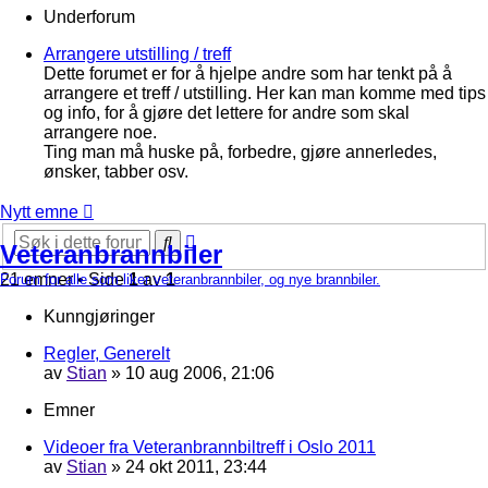
Underforum
Arrangere utstilling / treff
Dette forumet er for å hjelpe andre som har tenkt på å
arrangere et treff / utstilling. Her kan man komme med tips
og info, for å gjøre det lettere for andre som skal
arrangere noe.
Ting man må huske på, forbedre, gjøre annerledes,
ønsker, tabber osv.
Nytt emne
Avansert
Søk
Veteranbrannbiler
søk
21 emner • Side
1
av
1
Forum for alle som liker veteranbrannbiler, og nye brannbiler.
Kunngjøringer
Regler, Generelt
av
Stian
»
10 aug 2006, 21:06
Emner
Videoer fra Veteranbrannbiltreff i Oslo 2011
av
Stian
»
24 okt 2011, 23:44