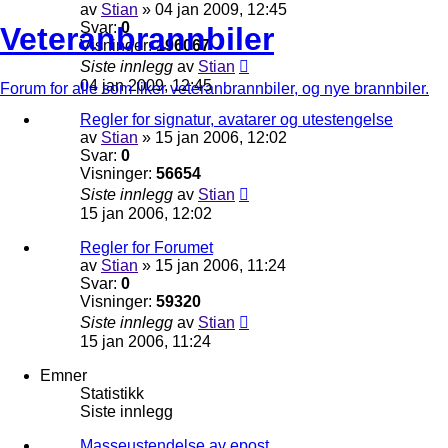
av
Stian
»
04 jan 2009, 12:45
Svar:
0
Veteranbrannbiler
Visninger:
196067
Siste innlegg
av
Stian
04 jan 2009, 12:45
Forum for alle som liker veteranbrannbiler, og nye brannbiler.
Regler for signatur, avatarer og utestengelse
av
Stian
»
15 jan 2006, 12:02
Svar:
0
Visninger:
56654
Siste innlegg
av
Stian
15 jan 2006, 12:02
Regler for Forumet
av
Stian
»
15 jan 2006, 11:24
Svar:
0
Visninger:
59320
Siste innlegg
av
Stian
15 jan 2006, 11:24
Emner
Statistikk
Siste innlegg
Masseustendelse av epost.