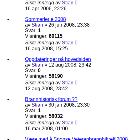
Siste innlegg
av
Stian
16 apr 2006, 23:26
Sommerferie 2008
av
Stian
»
26 jun 2008, 23:38
Svar:
1
Visninger:
60115
Siste innlegg
av
Stian
16 aug 2008, 15:25
Oppdateringer på hovedsiden
av
Stian
»
12 aug 2008, 23:42
Svar:
0
Visninger:
56190
Siste innlegg
av
Stian
12 aug 2008, 23:42
Brannhistorisk forum ??
av
Stian
»
30 jan 2008, 23:30
Svar:
1
Visninger:
56032
Siste innlegg
av
Stian
16 mar 2008, 01:00
Være med å Sponse Veteranbrannbiltreff 2008