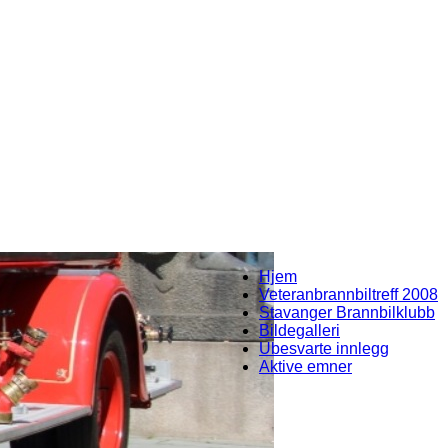
Hjem
Veteranbrannbiltreff 2008
Stavanger Brannbilklubb
Bildegalleri
Ubesvarte innlegg
Aktive emner