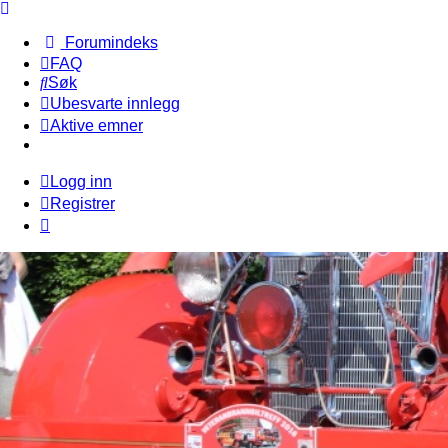
Forumindeks
FAQ
Søk
Ubesvarte innlegg
Aktive emner
Logg inn
Registrer