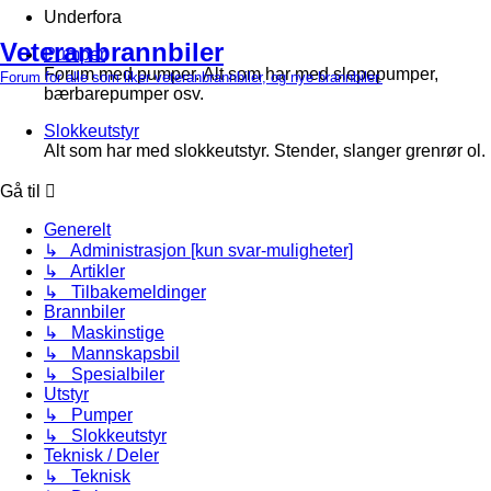
Underfora
Veteranbrannbiler
Pumper
Forum med pumper. Alt som har med slepepumper,
Forum for alle som liker veteranbrannbiler, og nye brannbiler.
bærbarepumper osv.
Slokkeutstyr
Alt som har med slokkeutstyr. Stender, slanger grenrør ol.
Gå til
Generelt
↳ Administrasjon [kun svar-muligheter]
↳ Artikler
↳ Tilbakemeldinger
Brannbiler
↳ Maskinstige
↳ Mannskapsbil
↳ Spesialbiler
Utstyr
↳ Pumper
↳ Slokkeutstyr
Teknisk / Deler
↳ Teknisk