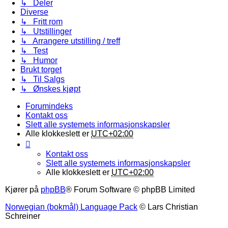
↳ Deler
Diverse
↳ Fritt rom
↳ Utstillinger
↳ Arrangere utstilling / treff
↳ Test
↳ Humor
Brukt torget
↳ Til Salgs
↳ Ønskes kjøpt
Forumindeks
Kontakt oss
Slett alle systemets informasjonskapsler
Alle klokkeslett er
UTC+02:00
Kontakt oss
Slett alle systemets informasjonskapsler
Alle klokkeslett er
UTC+02:00
Kjører på
phpBB
® Forum Software © phpBB Limited
Norwegian (bokmål) Language Pack
© Lars Christian
Schreiner