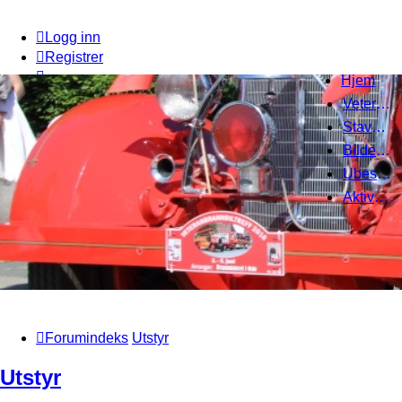
Logg inn
Registrer
Hjem
Veteranbrannbiltreff 2008
Stavanger Brannbilklubb
Bildegalleri
Ubesvarte innlegg
Aktive emner
Forumindeks
Utstyr
Utstyr