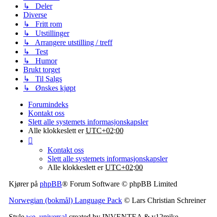
↳ Deler
Diverse
↳ Fritt rom
↳ Utstillinger
↳ Arrangere utstilling / treff
↳ Test
↳ Humor
Brukt torget
↳ Til Salgs
↳ Ønskes kjøpt
Forumindeks
Kontakt oss
Slett alle systemets informasjonskapsler
Alle klokkeslett er
UTC+02:00
Kontakt oss
Slett alle systemets informasjonskapsler
Alle klokkeslett er
UTC+02:00
Kjører på
phpBB
® Forum Software © phpBB Limited
Norwegian (bokmål) Language Pack
© Lars Christian Schreiner
Style
we_universal
created by INVENTEA & v12mike