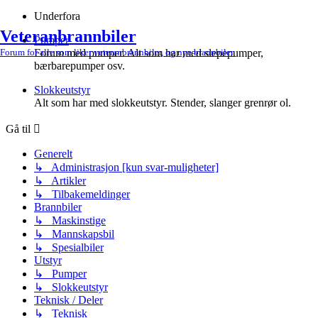
Underfora
Veteranbrannbiler
Pumper
Forum med pumper. Alt som har med slepepumper,
Forum for alle som liker veteranbrannbiler, og nye brannbiler.
bærbarepumper osv.
Slokkeutstyr
Alt som har med slokkeutstyr. Stender, slanger grenrør ol.
Gå til
Generelt
↳ Administrasjon [kun svar-muligheter]
↳ Artikler
↳ Tilbakemeldinger
Brannbiler
↳ Maskinstige
↳ Mannskapsbil
↳ Spesialbiler
Utstyr
↳ Pumper
↳ Slokkeutstyr
Teknisk / Deler
↳ Teknisk