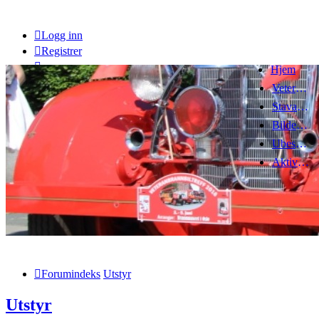
Logg inn
Registrer
Hjem
Veteranbrannbiltreff 2008
Stavanger Brannbilklubb
Bildegalleri
Ubesvarte innlegg
Aktive emner
Forumindeks
Utstyr
Utstyr