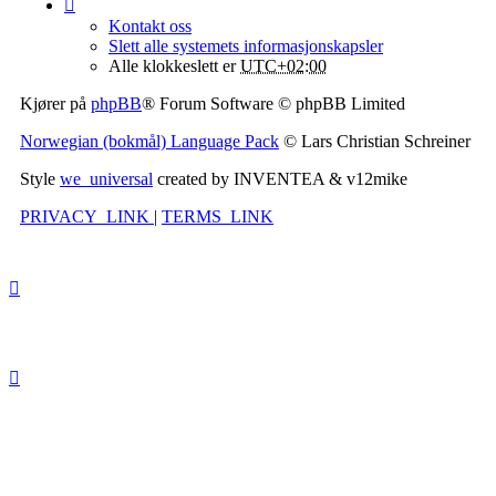
Kontakt oss
Slett alle systemets informasjonskapsler
Alle klokkeslett er
UTC+02:00
Kjører på
phpBB
® Forum Software © phpBB Limited
Norwegian (bokmål) Language Pack
© Lars Christian Schreiner
Style
we_universal
created by INVENTEA & v12mike
PRIVACY_LINK
|
TERMS_LINK