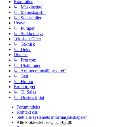
Brannbiler
↳ Maskinstige
↳ Mannskapsbil
↳ Spesialbiler
Utstyr
↳ Pumper
↳ Slokkeutstyr
Teknisk / Deler
↳ Teknisk
↳ Deler
Diverse
↳ Fritt rom
↳ Utstillinger
↳ Arrangere utstilling / treff
↳ Test
↳ Humor
Brukt torget
↳ Til Salgs
↳ Ønskes kjøpt
Forumindeks
Kontakt oss
Slett alle systemets informasjonskapsler
Alle klokkeslett er
UTC+02:00