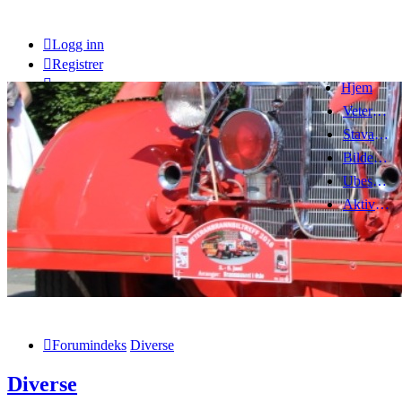
Logg inn
Registrer
Hjem
Veteranbrannbiltreff 2008
Stavanger Brannbilklubb
Bildegalleri
Ubesvarte innlegg
Aktive emner
Forumindeks
Diverse
Diverse