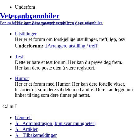
Underfora
Veteranbrannbiler
Fritt rom
Her kan dere poste nesten hva dere vil.
Forum for alle som liker veteranbrannbiler, og nye brannbiler.
Utstillinger
Her er et forum om forskjellige utstillinger, treff, løp, osv
Underforum:
Arrangere utstilling / treff
Test
Dette er bare et test forum. Her kan du prøve deg frem.
Her kan dere poste uten å være registrert.
Humor
Her er et forum med Humor. Her kan dere fortelle vitser,
historier ol. som dere vil dele med andre. Dere kan legge inn
linker til ting som dere finner på nettet.
Gå til
Generelt
↳ Administrasjon [kun svar-muligheter]
↳ Artikler
↳ Tilbakemeldinger