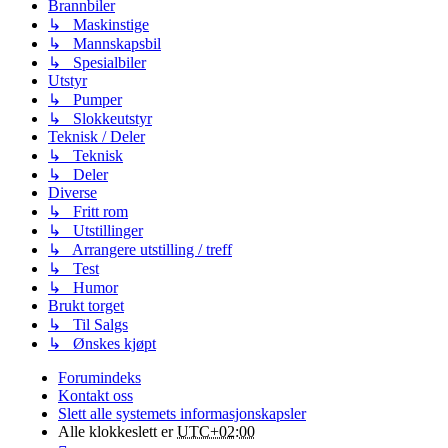
Brannbiler
↳ Maskinstige
↳ Mannskapsbil
↳ Spesialbiler
Utstyr
↳ Pumper
↳ Slokkeutstyr
Teknisk / Deler
↳ Teknisk
↳ Deler
Diverse
↳ Fritt rom
↳ Utstillinger
↳ Arrangere utstilling / treff
↳ Test
↳ Humor
Brukt torget
↳ Til Salgs
↳ Ønskes kjøpt
Forumindeks
Kontakt oss
Slett alle systemets informasjonskapsler
Alle klokkeslett er
UTC+02:00