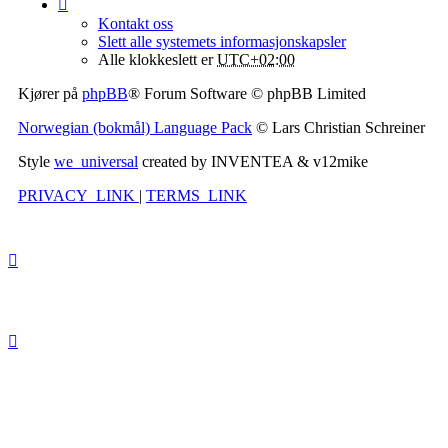
Kontakt oss
Slett alle systemets informasjonskapsler
Alle klokkeslett er
UTC+02:00
Kjører på
phpBB
® Forum Software © phpBB Limited
Norwegian (bokmål) Language Pack
© Lars Christian Schreiner
Style
we_universal
created by INVENTEA & v12mike
PRIVACY_LINK
|
TERMS_LINK