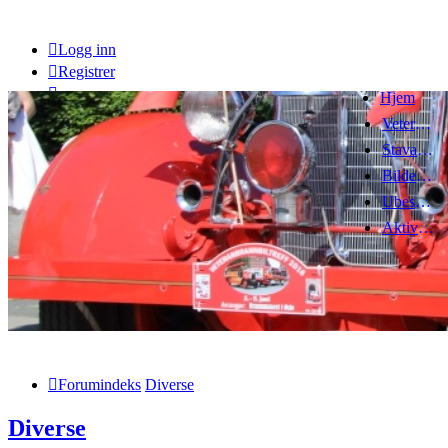
Logg inn
Registrer
Hjem
Veteranbrannbiltreff 2008
Stavanger Brannbilklubb
Bildegalleri
Ubesvarte innlegg
Aktive emner
Forumindeks
Diverse
Diverse