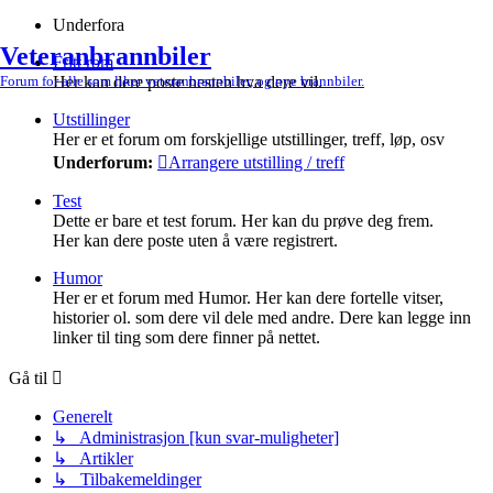
Underfora
Veteranbrannbiler
Fritt rom
Her kan dere poste nesten hva dere vil.
Forum for alle som liker veteranbrannbiler, og nye brannbiler.
Utstillinger
Her er et forum om forskjellige utstillinger, treff, løp, osv
Underforum:
Arrangere utstilling / treff
Test
Dette er bare et test forum. Her kan du prøve deg frem.
Her kan dere poste uten å være registrert.
Humor
Her er et forum med Humor. Her kan dere fortelle vitser,
historier ol. som dere vil dele med andre. Dere kan legge inn
linker til ting som dere finner på nettet.
Gå til
Generelt
↳ Administrasjon [kun svar-muligheter]
↳ Artikler
↳ Tilbakemeldinger