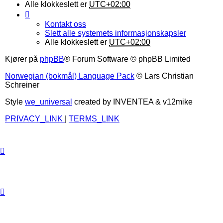
Alle klokkeslett er
UTC+02:00
Kontakt oss
Slett alle systemets informasjonskapsler
Alle klokkeslett er
UTC+02:00
Kjører på
phpBB
® Forum Software © phpBB Limited
Norwegian (bokmål) Language Pack
© Lars Christian
Schreiner
Style
we_universal
created by INVENTEA & v12mike
PRIVACY_LINK
|
TERMS_LINK