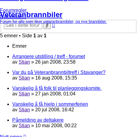
Forumregler
Veteranbrannbiler
Nytt emne
Forum for alle som liker veteranbrannbiler, og nye brannbiler.
Avansert
Søk
søk
5 emner • Side
1
av
1
Emner
Arrangere utstilling / treff - forumet
av
Stian
»
26 jan 2008, 23:58
Var du på Veteranbrannbiltreff i Stavanger?
av
Stian
»
16 aug 2008, 15:35
Vanskelig å få folk til planleggingskomite.
av
Stian
»
27 jan 2008, 01:04
Vanskelig å få hjelp i sommerferien
av
Stian
»
20 jul 2008, 16:42
Påmelding av deltakere
av
Stian
»
10 mai 2008, 00:22
Nytt emne