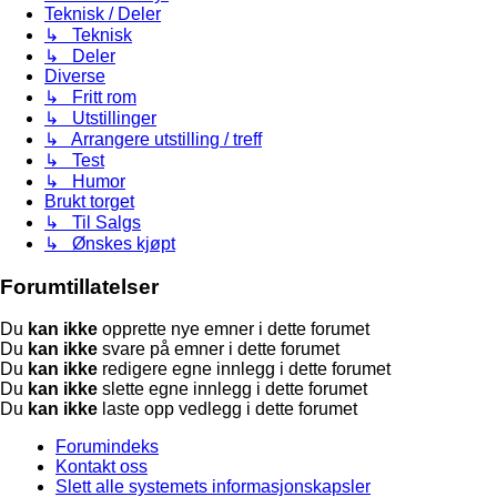
Teknisk / Deler
↳ Teknisk
↳ Deler
Diverse
↳ Fritt rom
↳ Utstillinger
↳ Arrangere utstilling / treff
↳ Test
↳ Humor
Brukt torget
↳ Til Salgs
↳ Ønskes kjøpt
Forumtillatelser
Du
kan ikke
opprette nye emner i dette forumet
Du
kan ikke
svare på emner i dette forumet
Du
kan ikke
redigere egne innlegg i dette forumet
Du
kan ikke
slette egne innlegg i dette forumet
Du
kan ikke
laste opp vedlegg i dette forumet
Forumindeks
Kontakt oss
Slett alle systemets informasjonskapsler