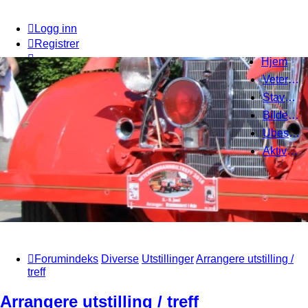
Logg inn
Registrer
Hjem
Veteranbrannbiltreff 2008
Stavanger Brannbilklubb
Bildegalleri
Ubesvarte innlegg
Aktive emner
Forumindeks
Diverse
Utstillinger
Arrangere utstilling /
treff
Arrangere utstilling / treff