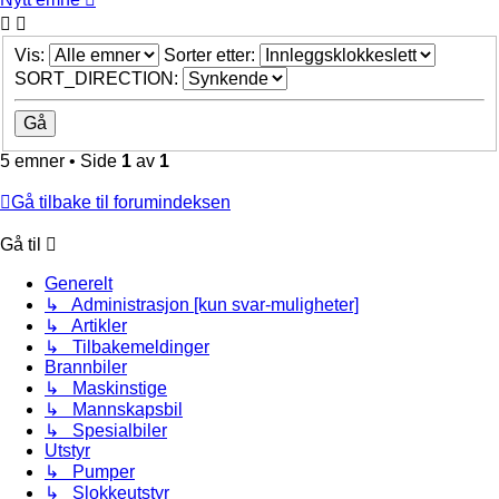
Vis:
Sorter etter:
SORT_DIRECTION:
5 emner • Side
1
av
1
Gå tilbake til forumindeksen
Gå til
Generelt
↳ Administrasjon [kun svar-muligheter]
↳ Artikler
↳ Tilbakemeldinger
Brannbiler
↳ Maskinstige
↳ Mannskapsbil
↳ Spesialbiler
Utstyr
↳ Pumper
↳ Slokkeutstyr