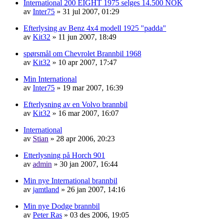
International 200 EIGHT 1975 selges 14.500 NOK
av
Inter75
»
31 jul 2007, 01:29
Efterlysing av Benz 4x4 modell 1925 "padda"
av
Kit32
»
11 jun 2007, 18:49
spørsmål om Chevrolet Brannbil 1968
av
Kit32
»
10 apr 2007, 17:47
Min International
av
Inter75
»
19 mar 2007, 16:39
Efterlysning av en Volvo brannbil
av
Kit32
»
16 mar 2007, 16:07
International
av
Stian
»
28 apr 2006, 20:23
Etterlysning på Horch 901
av
admin
»
30 jan 2007, 16:44
Min nye International brannbil
av
jamtland
»
26 jan 2007, 14:16
Min nye Dodge brannbil
av
Peter Ras
»
03 des 2006, 19:05