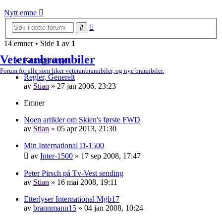
Nytt emne
Avansert
Søk
søk
14 emner • Side
1
av
1
Veteranbrannbiler
Kunngjøringer
Forum for alle som liker veteranbrannbiler, og nye brannbiler.
Regler, Generelt
av
Stian
»
27 jan 2006, 23:23
Emner
Noen artikler om Skien's første FWD
av
Stian
»
05 apr 2013, 21:30
Min International D-1500
av
Inter-1500
»
17 sep 2008, 17:47
Peter Pirsch på Tv-Vest sending
av
Stian
»
16 mai 2008, 19:11
Etterlyser International Mgb17
av
brannmann15
»
04 jan 2008, 10:24