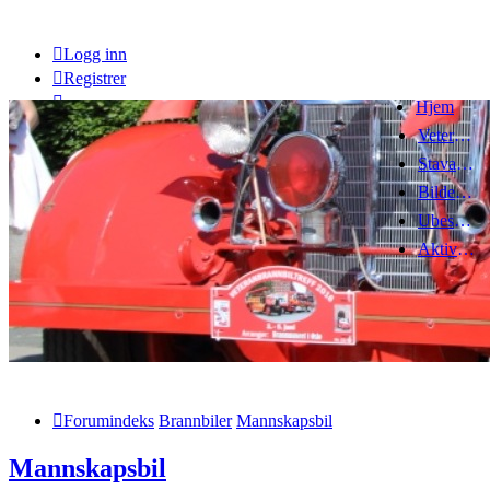
Logg inn
Registrer
Hjem
Veteranbrannbiltreff 2008
Stavanger Brannbilklubb
Bildegalleri
Ubesvarte innlegg
Aktive emner
Forumindeks
Brannbiler
Mannskapsbil
Mannskapsbil