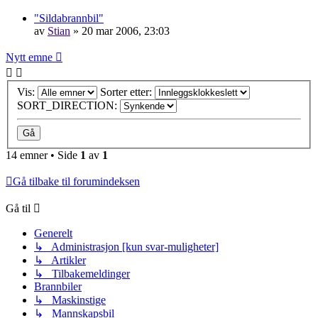
"Sildabrannbil"
av
Stian
»
20 mar 2006, 23:03
Nytt emne
Vis:
Sorter etter:
SORT_DIRECTION:
14 emner • Side
1
av
1
Gå tilbake til forumindeksen
Gå til
Generelt
↳ Administrasjon [kun svar-muligheter]
↳ Artikler
↳ Tilbakemeldinger
Brannbiler
↳ Maskinstige
↳ Mannskapsbil