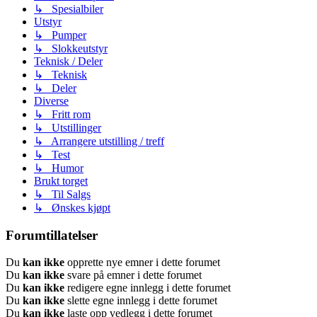
↳ Spesialbiler
Utstyr
↳ Pumper
↳ Slokkeutstyr
Teknisk / Deler
↳ Teknisk
↳ Deler
Diverse
↳ Fritt rom
↳ Utstillinger
↳ Arrangere utstilling / treff
↳ Test
↳ Humor
Brukt torget
↳ Til Salgs
↳ Ønskes kjøpt
Forumtillatelser
Du
kan ikke
opprette nye emner i dette forumet
Du
kan ikke
svare på emner i dette forumet
Du
kan ikke
redigere egne innlegg i dette forumet
Du
kan ikke
slette egne innlegg i dette forumet
Du
kan ikke
laste opp vedlegg i dette forumet