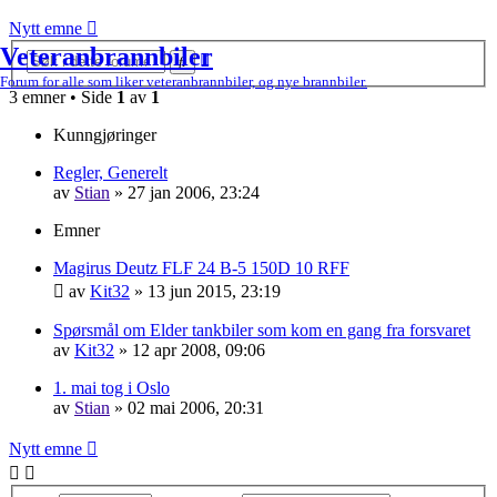
Nytt emne
Veteranbrannbiler
Avansert
Søk
søk
Forum for alle som liker veteranbrannbiler, og nye brannbiler.
3 emner • Side
1
av
1
Kunngjøringer
Regler, Generelt
av
Stian
»
27 jan 2006, 23:24
Emner
Magirus Deutz FLF 24 B-5 150D 10 RFF
av
Kit32
»
13 jun 2015, 23:19
Spørsmål om Elder tankbiler som kom en gang fra forsvaret
av
Kit32
»
12 apr 2008, 09:06
1. mai tog i Oslo
av
Stian
»
02 mai 2006, 20:31
Nytt emne