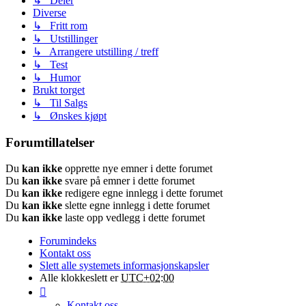
↳ Deler
Diverse
↳ Fritt rom
↳ Utstillinger
↳ Arrangere utstilling / treff
↳ Test
↳ Humor
Brukt torget
↳ Til Salgs
↳ Ønskes kjøpt
Forumtillatelser
Du
kan ikke
opprette nye emner i dette forumet
Du
kan ikke
svare på emner i dette forumet
Du
kan ikke
redigere egne innlegg i dette forumet
Du
kan ikke
slette egne innlegg i dette forumet
Du
kan ikke
laste opp vedlegg i dette forumet
Forumindeks
Kontakt oss
Slett alle systemets informasjonskapsler
Alle klokkeslett er
UTC+02:00
Kontakt oss