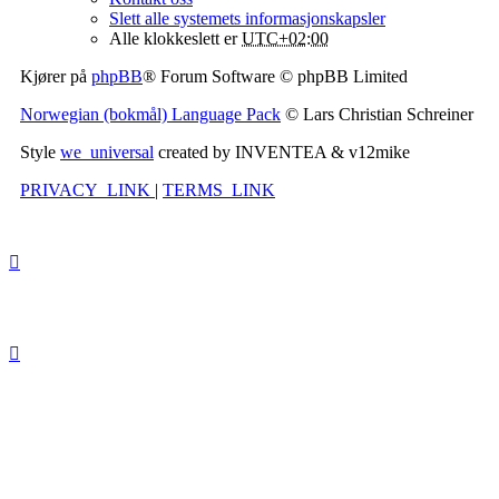
Slett alle systemets informasjonskapsler
Alle klokkeslett er
UTC+02:00
Kjører på
phpBB
® Forum Software © phpBB Limited
Norwegian (bokmål) Language Pack
© Lars Christian Schreiner
Style
we_universal
created by INVENTEA & v12mike
PRIVACY_LINK
|
TERMS_LINK