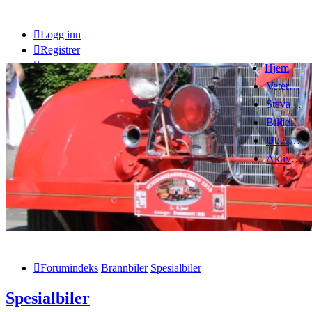
Logg inn
Registrer
Hjem
Veteranbrannbiltreff 2008
Stavanger Brannbilklubb
Bildegalleri
Ubesvarte innlegg
Aktive emner
Forumindeks
Brannbiler
Spesialbiler
Spesialbiler