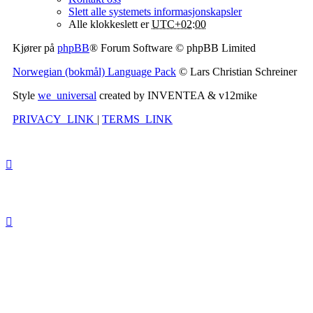
Slett alle systemets informasjonskapsler
Alle klokkeslett er
UTC+02:00
Kjører på
phpBB
® Forum Software © phpBB Limited
Norwegian (bokmål) Language Pack
© Lars Christian Schreiner
Style
we_universal
created by INVENTEA & v12mike
PRIVACY_LINK
|
TERMS_LINK