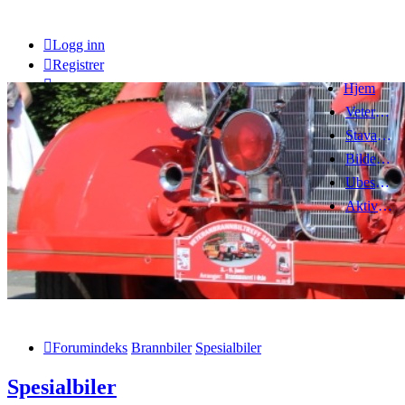
Logg inn
Registrer
Hjem
Veteranbrannbiltreff 2008
Stavanger Brannbilklubb
Bildegalleri
Ubesvarte innlegg
Aktive emner
Forumindeks
Brannbiler
Spesialbiler
Spesialbiler