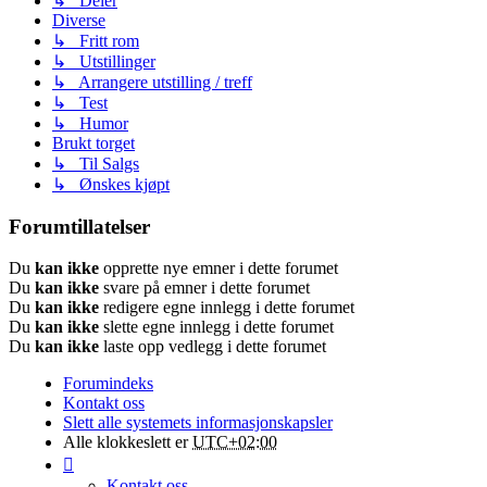
↳ Deler
Diverse
↳ Fritt rom
↳ Utstillinger
↳ Arrangere utstilling / treff
↳ Test
↳ Humor
Brukt torget
↳ Til Salgs
↳ Ønskes kjøpt
Forumtillatelser
Du
kan ikke
opprette nye emner i dette forumet
Du
kan ikke
svare på emner i dette forumet
Du
kan ikke
redigere egne innlegg i dette forumet
Du
kan ikke
slette egne innlegg i dette forumet
Du
kan ikke
laste opp vedlegg i dette forumet
Forumindeks
Kontakt oss
Slett alle systemets informasjonskapsler
Alle klokkeslett er
UTC+02:00
Kontakt oss