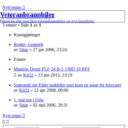
Nytt emne
Veteranbrannbiler
Avansert
Søk
søk
Forum for alle som liker veteranbrannbiler, og nye brannbiler.
3 emner • Side
1
av
1
Kunngjøringer
Regler, Generelt
av
Stian
»
27 jan 2006, 23:24
Emner
Magirus Deutz FLF 24 B-5 150D 10 RFF
av
Kit32
»
13 jun 2015, 23:19
Spørsmål om Elder tankbiler som kom en gang fra forsvaret
av
Kit32
»
12 apr 2008, 09:06
1. mai tog i Oslo
av
Stian
»
02 mai 2006, 20:31
Nytt emne