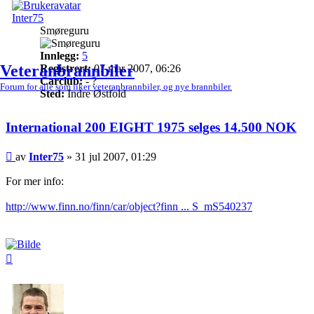
Inter75
Smøreguru
Innlegg:
5
Veteranbrannbiler
Registrert:
07 mar 2007, 06:26
Carclub:
- ?
Forum for alle som liker veteranbrannbiler, og nye brannbiler.
Sted:
Indre Østfold
International 200 EIGHT 1975 selges 14.500 NOK
Legg
av
Inter75
»
31 jul 2007, 01:29
inn
For mer info:
http://www.finn.no/finn/car/object?finn ... S_mS540237
Toppen