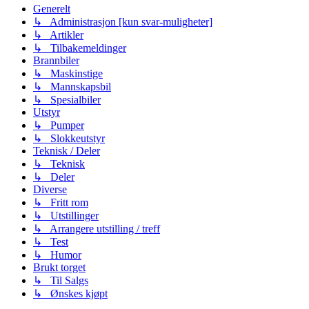
Generelt
↳ Administrasjon [kun svar-muligheter]
↳ Artikler
↳ Tilbakemeldinger
Brannbiler
↳ Maskinstige
↳ Mannskapsbil
↳ Spesialbiler
Utstyr
↳ Pumper
↳ Slokkeutstyr
Teknisk / Deler
↳ Teknisk
↳ Deler
Diverse
↳ Fritt rom
↳ Utstillinger
↳ Arrangere utstilling / treff
↳ Test
↳ Humor
Brukt torget
↳ Til Salgs
↳ Ønskes kjøpt