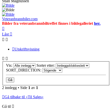
Stian Magnussen
Veteranbrannbiler.com
Bilder fra veteranbrannbiltreffet finnes i bildegalleriet
her.
Toppen
Låst
Utskriftsvisning
Vis:
Sorter etter:
SORT_DIRECTION:
2 innlegg • Side
1
av
1
Gå tilbake til «Til Salgs»
Gå til