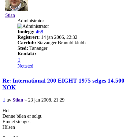
Stian
Administrator
Innlegg:
468
Registrert:
14 jan 2006, 22:32
Carclub:
Stavanger Brannbilklubb
Sted:
Tananger
Kontakt:
Kontakt
Stian
Nettsted
Re: International 200 EIGHT 1975 selges 14.500
NOK
Legg
av
Stian
»
23 jan 2008, 21:29
inn
Hei
Denne bilen er solgt.
Emnet stenges.
Hilsen