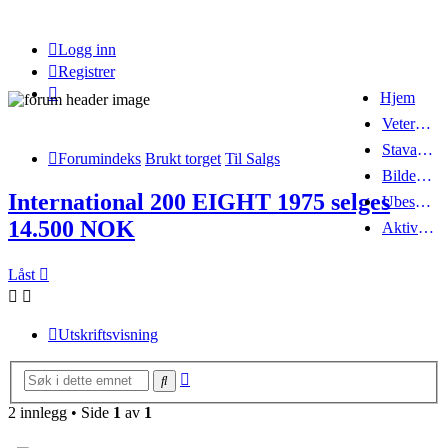
Logg inn
Registrer
Hjem
Veteranbrannbiltreff 2008
Stavanger Brannbilklubb
Forumindeks
Brukt torget
Til Salgs
Bildegalleri
International 200 EIGHT 1975 selges
Ubesvarte innlegg
14.500 NOK
Aktive emner
Låst
Utskriftsvisning
Avansert
Søk
søk
2 innlegg • Side
1
av
1