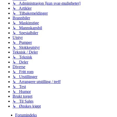
↳ Administrasjon [kun svar-muligheter]
↳ Artikler
↳ Tilbakemeldinger
Brannbiler
↳ Maskinstige
↳ Mannskapsbil
↳ Spesialbiler
Utstyr
↳ Pumper
↳ Slokkeutstyr
Teknisk / Deler
↳ Teknisk
↳ Deler
Diverse
↳ Fritt rom
↳ Utstillinger
↳ Arrangere utstilling / treff
↳ Test
↳ Humor
Brukt torget
↳ Til Salgs
↳ Ønskes kjøpt
Forumindeks