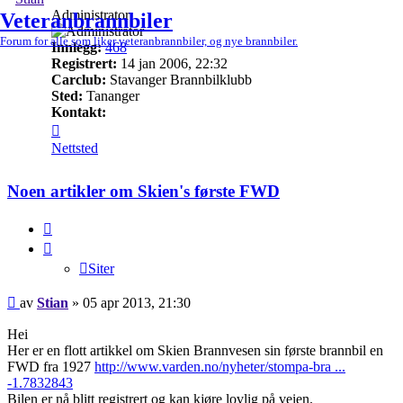
Administrator
Veteranbrannbiler
Forum for alle som liker veteranbrannbiler, og nye brannbiler.
Innlegg:
468
Registrert:
14 jan 2006, 22:32
Carclub:
Stavanger Brannbilklubb
Sted:
Tananger
Kontakt:
Kontakt
Stian
Nettsted
Noen artikler om Skien's første FWD
Siter
Siter
Legg
av
Stian
»
05 apr 2013, 21:30
inn
Hei
Her er en flott artikkel om Skien Brannvesen sin første brannbil en
FWD fra 1927
http://www.varden.no/nyheter/stompa-bra ...
-1.7832843
Bilen er nå blitt registrert og kan kjøre lovlig på veien.