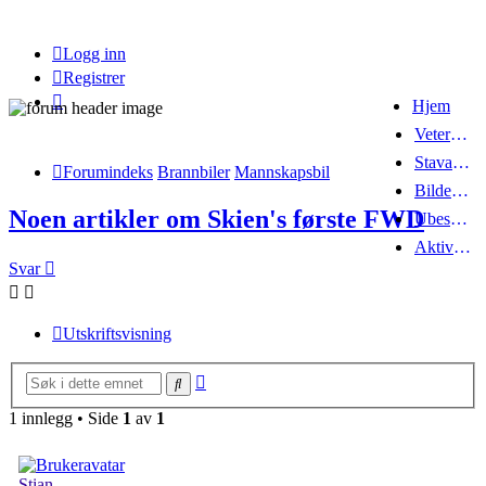
Logg inn
Registrer
Hjem
Veteranbrannbiltreff 2008
Stavanger Brannbilklubb
Forumindeks
Brannbiler
Mannskapsbil
Bildegalleri
Noen artikler om Skien's første FWD
Ubesvarte innlegg
Aktive emner
Svar
Utskriftsvisning
Avansert
Søk
søk
1 innlegg • Side
1
av
1
Stian