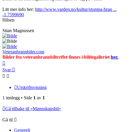
Litt mer info her:
http://www.varden.no/kultur/stompa-bran ...
-1.7599690
Hilsen
Stian Magnussen
Veteranbrannbiler.com
Bilder fra veteranbrannbiltreffet finnes i bildegalleriet
her.
Toppen
Svar
Utskriftsvisning
1 innlegg • Side
1
av
1
Gå tilbake til «Mannskapsbil»
Gå til
Generelt