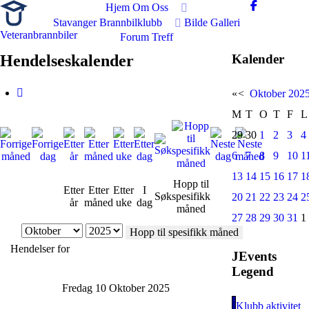
Hjem
Om Oss
Stavanger Brannbilklubb
Bilde Galleri
Veteranbrannbiler
Forum
Treff
Hendelseskalender
Kalender
«
<
Oktober
202
M
T
O
T
F
L
29
30
1
2
3
4
6
7
8
9
10
1
13
14
15
16
17
1
Hopp til
Etter
Etter
Etter
I
Søk
spesifikk
20
21
22
23
24
2
år
måned
uke
dag
måned
27
28
29
30
31
1
Hopp til spesifikk måned
Hendelser for
JEvents
Legend
Fredag 10 Oktober 2025
Klubb aktivitet