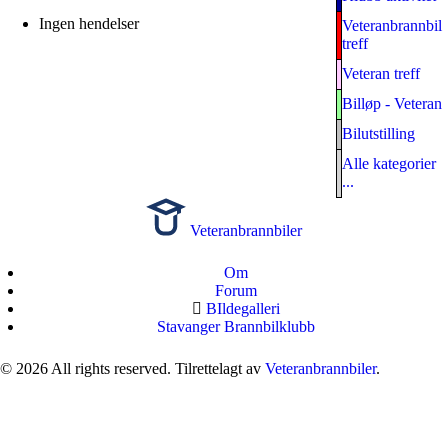
Ingen hendelser
Veteranbrannbil
treff
Veteran treff
Billøp - Veteran
Bilutstilling
Alle kategorier
...
Veteranbrannbiler
Om
Forum
BIldegalleri
Stavanger Brannbilklubb
© 2026 All rights reserved. Tilrettelagt av
Veteranbrannbiler
.