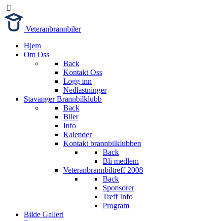
Veteranbrannbiler
Hjem
Om Oss
Back
Kontakt Oss
Logg inn
Nedlastninger
Stavanger Brannbilklubb
Back
Biler
Info
Kalender
Kontakt brannbilklubben
Back
Bli medlem
Veteranbrannbiltreff 2008
Back
Sponsorer
Treff Info
Program
Bilde Galleri