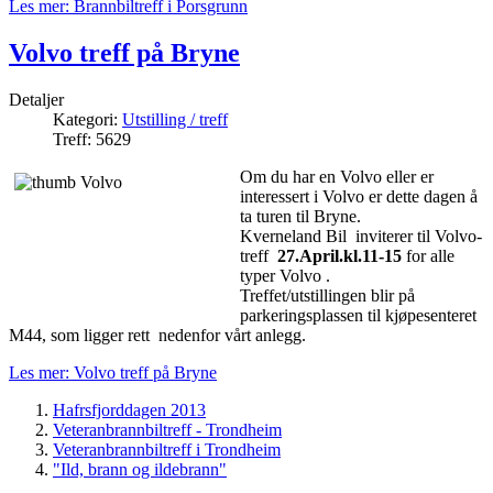
Les mer: Brannbiltreff i Porsgrunn
Volvo treff på Bryne
Detaljer
Kategori:
Utstilling / treff
Treff: 5629
Om du har en Volvo eller er
interessert i Volvo er dette dagen å
ta turen til Bryne.
Kverneland Bil inviterer til Volvo-
treff
27.April.kl.11-15
for alle
typer Volvo .
Treffet/utstillingen blir på
parkeringsplassen til kjøpesenteret
M44, som ligger rett nedenfor vårt anlegg.
Les mer: Volvo treff på Bryne
Hafrsfjorddagen 2013
Veteranbrannbiltreff - Trondheim
Veteranbrannbiltreff i Trondheim
"Ild, brann og ildebrann"