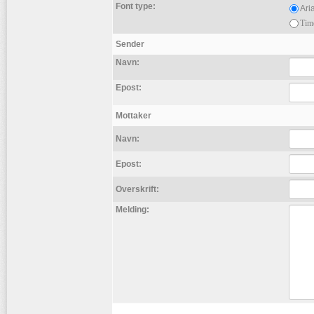
Font type:
Aria
Tim
Sender
Navn:
Epost:
Mottaker
Navn:
Epost:
Overskrift:
Melding: